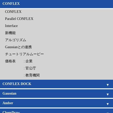
CONFLEX
CONFLEX
Parallel CONFLEX
Interface
新機能
アルゴリズム
Gaussianとの連携
チュートリアルムービー
価格表
企業
官公庁
教育機関
CONFLEX DOCK
CONFLEX DOCK
アルゴリズム
チュートリアルムービー
価格表
企業
官公庁
教育機関
Gaussian
Gaussian概要
Gaussian 16新機能
GaussView概要
GaussView 6 新機能
CONFLEXとの連携
Gaussian日本語マニュアル
GaussView日本語マニュアル
電子構造論による化学の探究
Amber
基底関数系
キーワードリスト
Amber概要
Amber新機能
日本語チュートリアル
Amber旧バージョン
Amberの価格
ChemDraw