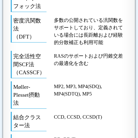
フォック法
密度汎関数
多数の公開されている汎関数を
サポートしており、定義されて
法
いる場合には長距離および経験
（DFT）
的分散補正も利用可能
完全活性空
RASのサポートおよび円錐交差
の最適化を含む
間SCF法
（CASSCF）
Møller-
MP2, MP3, MP4(SDQ),
MP4(SDTQ), MP5
Plesset摂動
法
結合クラス
CCD, CCSD, CCSD(T)
ター法