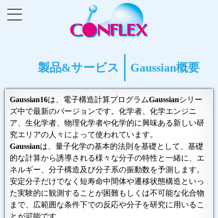
製品&サービス
Gaussian概要
Gaussian16
は、電子構造計算プログラム
Gaussian
シリー
ズ中で最新のバージョンです。化学者、化学エンジニ
ア、生化学者、物理化学者や化学的に興味ある新しい研
究エリアの人々によって使われています。
Gaussian
は、量子化学の基本的法則を基礎として、基礎
的な計算から誘導される様々な分子の特性と一緒に、エ
ネルギー、分子構造及び分子系の振動数を予測します。
安定分子だけでなく短寿命中間体や遷移状態構造といっ
た実験的に観測することが困難もしくは不可能な化合物
まで、広範囲な条件下での反応や分子を研究に用いるこ
とが可能です。