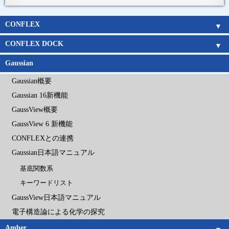
CONFLEX
CONFLEX
Parallel CONFLEX
Interface
新機能
アルゴリズム
Gaussianとの連携
チュートリアルムービー
価格表
企業
官公庁
教育機関
CONFLEX DOCK
CONFLEX DOCK
アルゴリズム
チュートリアルムービー
価格表
企業
官公庁
教育機関
Gaussian
Gaussian概要
Gaussian 16新機能
GaussView概要
GaussView 6 新機能
CONFLEXとの連携
Gaussian日本語マニュアル
基底関数系
キーワードリスト
GaussView日本語マニュアル
電子構造論による化学の探究
Amber