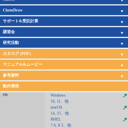
Amber概要
Amber新機能
日本語チュートリアル
Amber旧バージョン
Amberの価格
ChemDraw
ChemDraw概要
機能一覧
新機能
サポート
購入ガイド
サポート&受託計算
サポートサービス
受託計算サービス
講習会
講習会概要
講習会日程
研究活動
研究活動
カタログ (PDF)
CONFLEX
CONFLEX DOCK
Gaussian&GaussView
Amber
ChemDraw
受託計算
サポート・講習会
マニュアル&ムービー
CONFLEX & DOCKマニュアル
CONFLEX & DOCKムービー
Gaussian日本語マニュアル
Amber日本語チュートリアル
参考資料
CONFLEX&Gaussian連携
文献
現代化学サンプル分子
動作環境
OS:
Windows
10, 11、他
macOS
14, 15、他
RHEL
7.6, 8.3、他