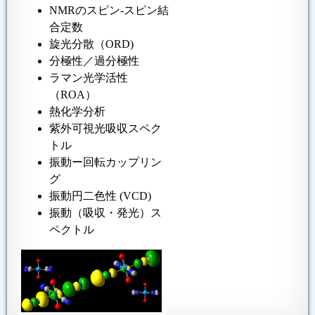
NMRのスピン-スピン結
合定数
旋光分散（ORD)
分極性／過分極性
ラマン光学活性
（ROA）
熱化学分析
紫外可視光吸収スペク
トル
振動ー回転カップリン
グ
振動円二色性 (VCD)
振動（吸収・発光）ス
ペクトル