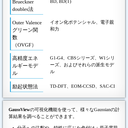
Brueckner
BD, BD(T)
doubles法
Outer Valence
イオン化ポテンシャル、電子親
和力
グリーン関
数
（OVGF）
高精度エネ
G1-G4、CBSシリーズ、W1シリ
ーズ、およびそれらの派生モデ
ルギーモデ
ル
ル
励起状態法
TD-DFT、EOM-CCSD、SAC-CI
GaussView
の可視化機能を使って、様々なGaussianの計
算結果を調べることができます。
分子への注釈や、特性に応じた色付け：原子電荷、