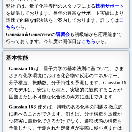
弊社では、量子化学専門のスタッフによる
技術サポート
を提供しております。長年の豊富なサポート実績により
迅速で的確な解決法をご案内しております。詳しくは
こ
ちら
から。
Gaussian＆GaussView
の
講習会
も初級編から応用編まで
行っております。今年度の開催日は
こちら
から。
基本性能
Gaussian 16
は、量子力学の基本法則に基づいて、さま
ざまな化学環境における化合物や反応のエネルギー、
分子構造、振動数、分子特性を予測します。Gaussian 16
のモデルは、安定した種と、実験的に観察することが
困難または不可能な化合物の両方に適用できます。
Gaussian 16
を使えば、興味のある化学の問題を徹底的
に調べることができます。例えば、分子構造を迅速か
つ確実に最適化できるだけでなく、遷移状態の構造を
予測したり、予測された定常点が実際に極小点または