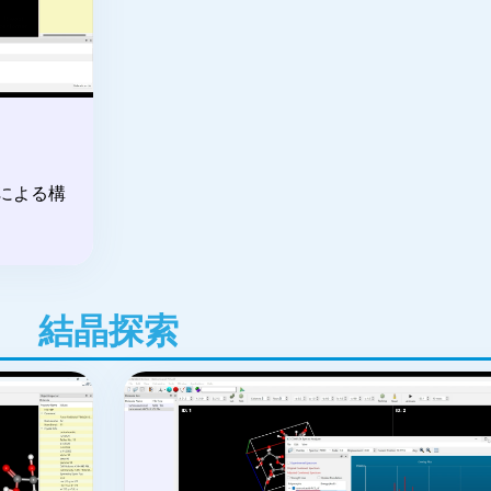
による構
結晶探索