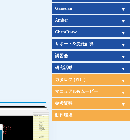
CONFLEX DOCK
アルゴリズム
チュートリアルムービー
価格表
企業
官公庁
教育機関
Gaussian
Gaussian概要
Gaussian 16新機能
GaussView概要
GaussView 6 新機能
CONFLEXとの連携
Gaussian日本語マニュアル
GaussView日本語マニュアル
電子構造論による化学の探究
Amber
基底関数系
キーワードリスト
Amber概要
Amber新機能
日本語チュートリアル
Amber旧バージョン
Amberの価格
ChemDraw
ChemDraw概要
機能一覧
新機能
サポート
購入ガイド
サポート&受託計算
サポートサービス
受託計算サービス
講習会
講習会概要
講習会日程
研究活動
研究活動
カタログ (PDF)
CONFLEX
CONFLEX DOCK
Gaussian&GaussView
Amber
ChemDraw
受託計算
サポート・講習会
マニュアル&ムービー
CONFLEX & DOCKマニュアル
CONFLEX & DOCKムービー
Gaussian日本語マニュアル
Amber日本語チュートリアル
参考資料
CONFLEX&Gaussian連携
文献
現代化学サンプル分子
動作環境