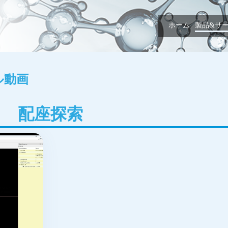
ホーム
製品&サ
ル動画
配座探索