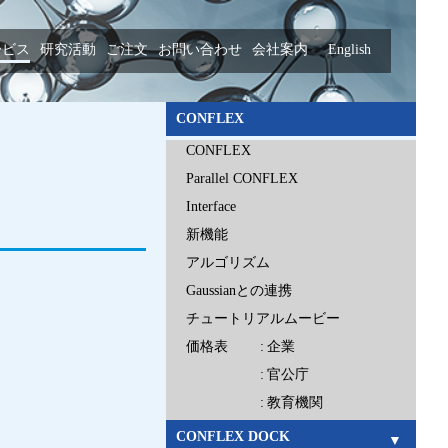
ービス
研究活動
ご注文
お問い合わせ
会社案内
English
CONFLEX
CONFLEX
Parallel CONFLEX
Interface
新機能
アルゴリズム
Gaussianとの連携
チュートリアルムービー
価格表
企業
官公庁
教育機関
CONFLEX DOCK