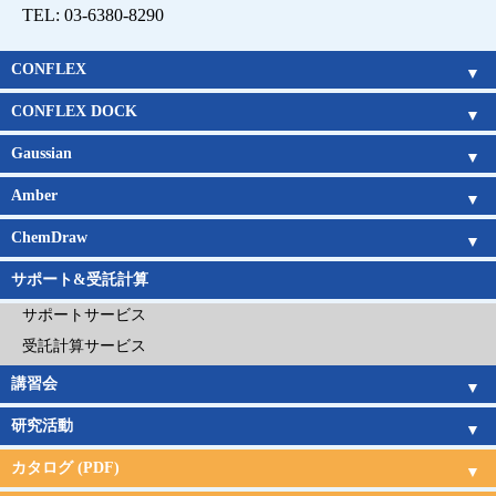
TEL: 03-6380-8290
CONFLEX
CONFLEX
Parallel CONFLEX
Interface
新機能
アルゴリズム
Gaussianとの連携
チュートリアルムービー
価格表
企業
官公庁
教育機関
CONFLEX DOCK
CONFLEX DOCK
アルゴリズム
チュートリアルムービー
価格表
企業
官公庁
教育機関
Gaussian
Gaussian概要
Gaussian 16新機能
GaussView概要
GaussView 6 新機能
CONFLEXとの連携
Gaussian日本語マニュアル
GaussView日本語マニュアル
電子構造論による化学の探究
Amber
基底関数系
キーワードリスト
Amber概要
Amber新機能
日本語チュートリアル
Amber旧バージョン
Amberの価格
ChemDraw
ChemDraw概要
機能一覧
新機能
サポート
購入ガイド
サポート&受託計算
サポートサービス
受託計算サービス
講習会
講習会概要
講習会日程
研究活動
研究活動
カタログ (PDF)