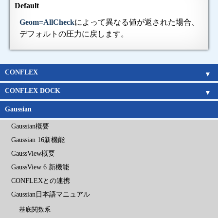
Default
Geom=AllCheck
によって異なる値が返された場合、
デフォルトの圧力に戻します。
CONFLEX
CONFLEX
Parallel CONFLEX
Interface
新機能
アルゴリズム
Gaussianとの連携
チュートリアルムービー
価格表
企業
官公庁
教育機関
CONFLEX DOCK
CONFLEX DOCK
アルゴリズム
チュートリアルムービー
価格表
企業
官公庁
教育機関
Gaussian
Gaussian概要
Gaussian 16新機能
GaussView概要
GaussView 6 新機能
CONFLEXとの連携
Gaussian日本語マニュアル
基底関数系