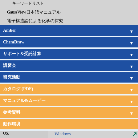
キーワードリスト
GaussView日本語マニュアル
電子構造論による化学の探究
Amber
Amber概要
Amber新機能
日本語チュートリアル
Amber旧バージョン
Amberの価格
ChemDraw
ChemDraw概要
機能一覧
新機能
サポート
購入ガイド
サポート&受託計算
サポートサービス
受託計算サービス
講習会
講習会概要
講習会日程
研究活動
研究活動
カタログ (PDF)
CONFLEX
CONFLEX DOCK
Gaussian&GaussView
Amber
ChemDraw
受託計算
サポート・講習会
マニュアル&ムービー
CONFLEX & DOCKマニュアル
CONFLEX & DOCKムービー
Gaussian日本語マニュアル
Amber日本語チュートリアル
参考資料
CONFLEX&Gaussian連携
文献
現代化学サンプル分子
動作環境
OS:
Windows