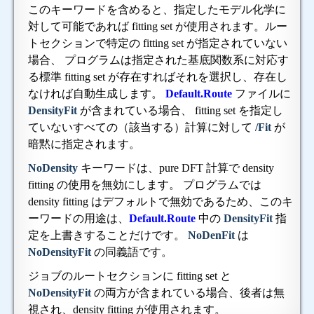
このキーワードを含めると、指定したモデル化学に
対して可能であれば fitting set が使用されます。ルー
トセクションで特定の fitting set が指定されていない
場合、 プログラムは指定された基底関数系に対応す
る標準 fitting set が存在すればそれを選択し、存在し
なければ自動生成します。
Default.Route
ファイルに
DensityFit
が含まれている場合、 fitting set を指定し
ていないすべての（該当する）計算に対して
/Fit
が
暗黙に指定されます。
NoDensity
キーワードは、pure DFT 計算で density
fitting の使用を無効にします。 プログラムでは
density fitting はデフォルトで無効であるため、このキ
ーワードの用途は、
Default.Route
中の
DensityFit
指
定を上書きすることだけです。
NoDenFit
は
NoDensityFit
の同義語です。
ジョブのルートセクションに fitting set と
NoDensityFit
の両方が含まれている場合、後者は無
視され、density fitting が使用されます。