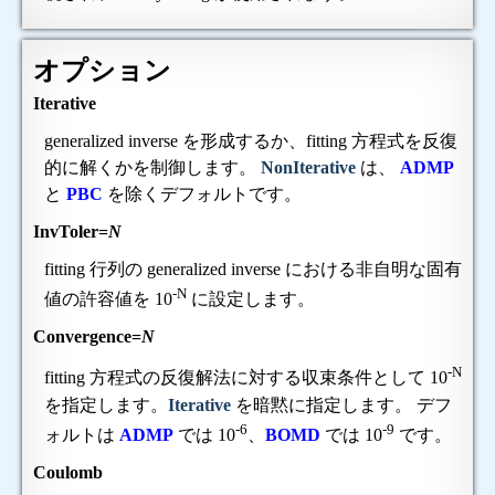
オプション
Iterative
generalized inverse を形成するか、fitting 方程式を反復
的に解くかを制御します。
NonIterative
は、
ADMP
と
PBC
を除くデフォルトです。
InvToler=
N
fitting 行列の generalized inverse における非自明な固有
-N
値の許容値を 10
に設定します。
Convergence=
N
-N
fitting 方程式の反復解法に対する収束条件として 10
を指定します。
Iterative
を暗黙に指定します。 デフ
-6
-9
ォルトは
ADMP
では 10
、
BOMD
では 10
です。
Coulomb