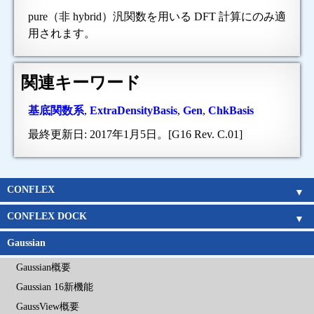
pure（非 hybrid）汎関数を用いる DFT 計算にのみ適
用されます。
関連キーワード
基底関数系
,
ExtraDensityBasis
,
Gen
,
ChkBasis
最終更新日: 2017年1月5日。[G16 Rev. C.01]
CONFLEX
CONFLEX
Parallel CONFLEX
Interface
新機能
アルゴリズム
Gaussianとの連携
チュートリアルムービー
価格表
企業
官公庁
教育機関
CONFLEX DOCK
CONFLEX DOCK
アルゴリズム
チュートリアルムービー
価格表
企業
官公庁
教育機関
Gaussian
Gaussian概要
Gaussian 16新機能
GaussView概要