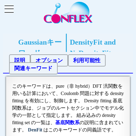
Gaussianキー
DensityFit and
ワード
NoDensityFit
説明
オプション
利用可能性
関連キーワード
このキーワードは、pure（非 hybrid）DFT 汎関数を
用いる計算において、Coulomb 問題に対する density
fitting を有効にし、制御します。
Density fitting 基底
関数系は、ジョブのルートセクション中でモデル化
学の一部として指定します。 組み込みの density
fitting set の一覧は、
基底関数系
の説明に含まれてい
ます。
DenFit
はこのキーワードの同義語です。