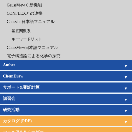
GaussView 6 新機能
CONFLEXとの連携
Gaussian日本語マニュアル
基底関数系
キーワードリスト
GaussView日本語マニュアル
電子構造論による化学の探究
Amber
Amber概要
Amber新機能
日本語チュートリアル
Amber旧バージョン
Amberの価格
ChemDraw
ChemDraw概要
機能一覧
新機能
サポート
購入ガイド
サポート&受託計算
サポートサービス
受託計算サービス
講習会
講習会概要
講習会日程
研究活動
研究活動
カタログ (PDF)
CONFLEX
CONFLEX DOCK
Gaussian&GaussView
Amber
ChemDraw
受託計算
サポート・講習会