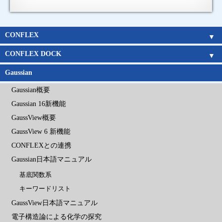
CONFLEX
CONFLEX
Parallel CONFLEX
Interface
新機能
アルゴリズム
Gaussianとの連携
チュートリアルムービー
価格表
企業
官公庁
教育機関
CONFLEX DOCK
CONFLEX DOCK
アルゴリズム
チュートリアルムービー
価格表
企業
官公庁
教育機関
Gaussian
Gaussian概要
Gaussian 16新機能
GaussView概要
GaussView 6 新機能
CONFLEXとの連携
Gaussian日本語マニュアル
基底関数系
キーワードリスト
GaussView日本語マニュアル
電子構造論による化学の探究