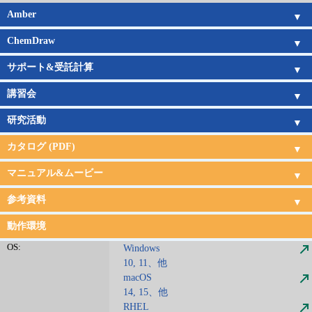
Amber
Amber概要
Amber新機能
日本語チュートリアル
Amber旧バージョン
Amberの価格
ChemDraw
ChemDraw概要
機能一覧
新機能
サポート
購入ガイド
サポート&受託計算
サポートサービス
受託計算サービス
講習会
講習会概要
講習会日程
研究活動
研究活動
カタログ (PDF)
CONFLEX
CONFLEX DOCK
Gaussian&GaussView
Amber
ChemDraw
受託計算
サポート・講習会
マニュアル&ムービー
CONFLEX & DOCKマニュアル
CONFLEX & DOCKムービー
Gaussian日本語マニュアル
Amber日本語チュートリアル
参考資料
CONFLEX&Gaussian連携
文献
現代化学サンプル分子
動作環境
OS:
Windows
10, 11、他
macOS
14, 15、他
RHEL